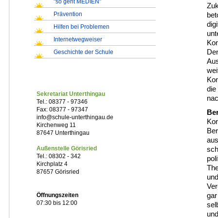
"so geht MEDIEN"
Zuk
Prävention
bet
dig
Hilfen bei Problemen
unt
Internetwegweiser
Kom
Den
Geschichte der Schule
Aus
wei
Kon
die
Sekretariat Unterthingau
nac
Tel.: 08377 - 97346
Fax: 08377 - 97347
Ber
info@schule-unterthingau.de
Kon
Kirchenweg 11
Ber
87647 Unterthingau
aus
Außenstelle Görisried
sch
Tel.: 08302 - 342
pol
Kirchplatz 4
The
87657 Görisried
und
Ver
Öffnungszeiten
gar
07:30 bis 12:00
sel
und