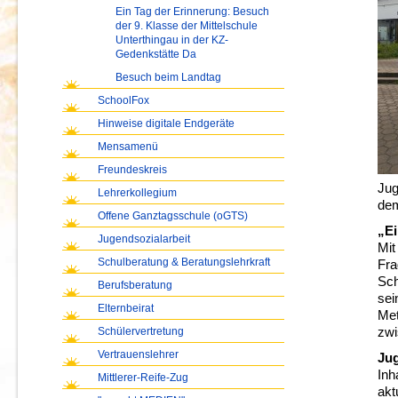
Ein Tag der Erinnerung: Besuch
der 9. Klasse der Mittelschule
Unterthingau in der KZ-
Gedenkstätte Da
Besuch beim Landtag
SchoolFox
Hinweise digitale Endgeräte
Mensamenü
Freundeskreis
Jug
Lehrerkollegium
dem
Offene Ganztagsschule (oGTS)
„Ei
Jugendsozialarbeit
Mit
Schulberatung & Beratungslehrkraft
Fra
Sch
Berufsberatung
sei
Elternbeirat
Met
Schülervertretung
zwi
Vertrauenslehrer
Jug
Inh
Mittlerer-Reife-Zug
akt