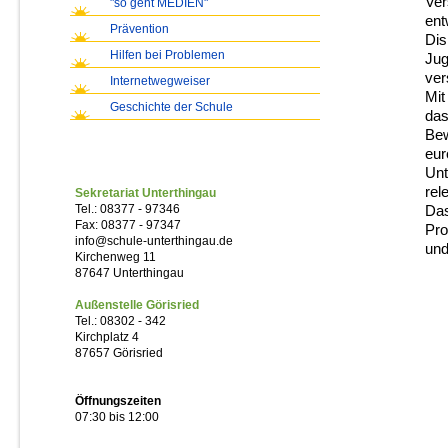
Ver
"so geht MEDIEN"
ent
Prävention
Dis
Hilfen bei Problemen
Jug
ver
Internetwegweiser
Mit
Geschichte der Schule
das
Bew
eur
Unt
rel
Sekretariat Unterthingau
Tel.: 08377 - 97346
Das
Fax: 08377 - 97347
Pro
info@schule-unterthingau.de
und
Kirchenweg 11
87647 Unterthingau
Außenstelle Görisried
Tel.: 08302 - 342
Kirchplatz 4
87657 Görisried
Öffnungszeiten
07:30 bis 12:00