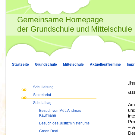
Gemeinsame Homepage
der Grundschule und Mittelschule
Startseite
Grundschule
Mittelschule
Aktuelles/Termine
Imp
Ju
Schulleitung
an
Sekretariat
Schulalltag
Am 
und
Besuch von MdL Andreas
Kaufmann
int
Pro
Besuch des Justizministeriums
– v
Green Deal
Dea