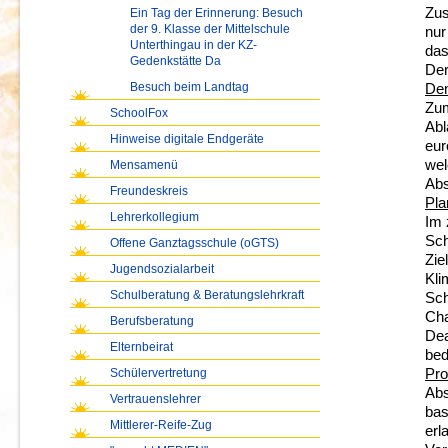
Zus
Ein Tag der Erinnerung: Besuch
der 9. Klasse der Mittelschule
nur
Unterthingau in der KZ-
das
Gedenkstätte Da
Der
Besuch beim Landtag
Dem
Zum
SchoolFox
Abl
Hinweise digitale Endgeräte
eur
wel
Mensamenü
Abs
Freundeskreis
Pla
Lehrerkollegium
Im 
Sch
Offene Ganztagsschule (oGTS)
Zie
Jugendsozialarbeit
Kli
Schulberatung & Beratungslehrkraft
Sch
Cha
Berufsberatung
Dea
Elternbeirat
bed
Schülervertretung
Pro
Abs
Vertrauenslehrer
bas
Mittlerer-Reife-Zug
erl